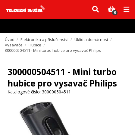
Vzhledem k aktuální situaci se může dodání dílů, které nejsou skladem,
zpozdit. Děkujeme za pochopení.
0
Úvod
/
Elektronika a příslušenství
/
Úklid a domácnost
/
Vysavače
/
Hubice
/
300000504511 - Mini turbo hubice pro vysavač Philips
300000504511 - Mini turbo
hubice pro vysavač Philips
Katalogové číslo:
300000504511