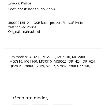
Značka:
Philips
Dostupnost:
Dodání do 7 dnů
300009135121 - USB kabel pro zastřihovač Philips
zastřihovač Philips.
Originální náhradní díl.
Pro modely: BT3230, MG5900, MG5910, MG7900,
MG7910, MG7960, MG9510, MG9520, QP1424, QP1624,
QP2834, S5880, S7885, S7886, S7887, X5004, X5006,
Určeno pro modely