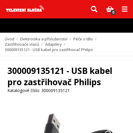
Vzhledem k aktuální situaci se může dodání dílů, které nejsou skladem,
zpozdit. Děkujeme za pochopení.
0
Úvod
/
Elektronika a příslušenství
/
Péče o tělo
/
Zastřihovače vlasů
/
Adaptéry
/
300009135121 - USB kabel pro zastřihovač Philips
300009135121 - USB kabel
pro zastřihovač Philips
Katalogové číslo:
300009135121