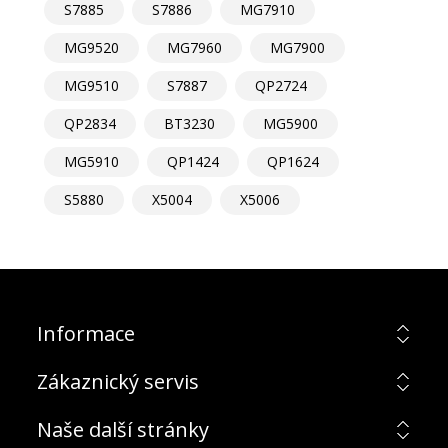
S7885
S7886
MG7910
MG9520
MG7960
MG7900
MG9510
S7887
QP2724
QP2834
BT3230
MG5900
MG5910
QP1424
QP1624
S5880
X5004
X5006
Informace
Zákaznický servis
Naše další stránky