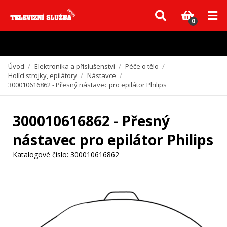
Vzhledem k aktuální situaci se může dodání dílů, které nejsou skladem,
zpozdit. Děkujeme za pochopení.
0
Úvod
/
Elektronika a příslušenství
/
Péče o tělo
/
Holící strojky, epilátory
/
Nástavce
/
300010616862 - Přesný nástavec pro epilátor Philips
300010616862 - Přesný
nástavec pro epilátor Philips
Katalogové číslo:
300010616862