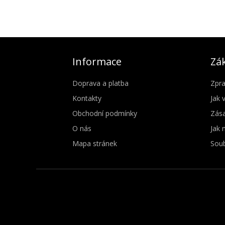
Informace
Zák
Doprava a platba
Zpra
Kontakty
Jak 
Obchodní podmínky
Zása
O nás
Jak 
Mapa stránek
Soub