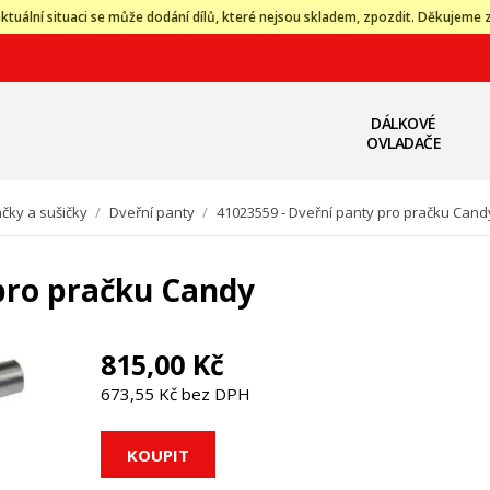
ktuální situaci se může dodání dílů, které nejsou skladem, zpozdit. Děkujeme 
DÁLKOVÉ
OVLADAČE
čky a sušičky
/
Dveřní panty
/
41023559 - Dveřní panty pro pračku Cand
pro pračku Candy
815,00 Kč
673,55 Kč bez DPH