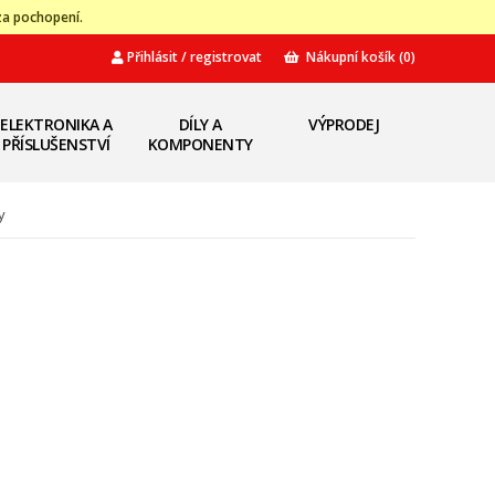
za pochopení.
Přihlásit / registrovat
Nákupní košík
(0)
ELEKTRONIKA A
DÍLY A
VÝPRODEJ
PŘÍSLUŠENSTVÍ
KOMPONENTY
y