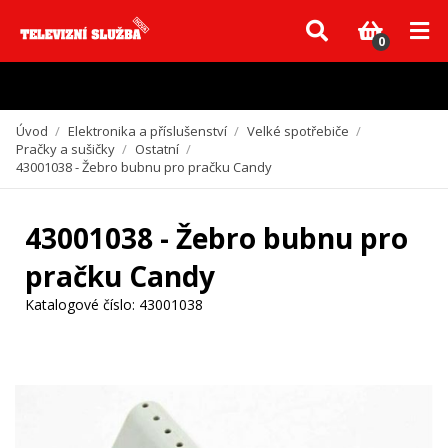
Vzhledem k aktuální situaci se může dodání dílů, které nejsou skladem,
zpozdit. Děkujeme za pochopení.
0
Úvod
/
Elektronika a příslušenství
/
Velké spotřebiče
/
Pračky a sušičky
/
Ostatní
/
43001038 - Žebro bubnu pro pračku Candy
43001038 - Žebro bubnu pro
pračku Candy
Katalogové číslo:
43001038