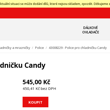
ktuální situaci se může dodání dílů, které nejsou skladem, zpozdit. Děkujeme 
DÁLKOVÉ
OVLADAČE
ladničky a mrazničky
/
Police
/
43008229 - Police pro chladničku Candy
ladničku Candy
545,00 Kč
450,41 Kč bez DPH