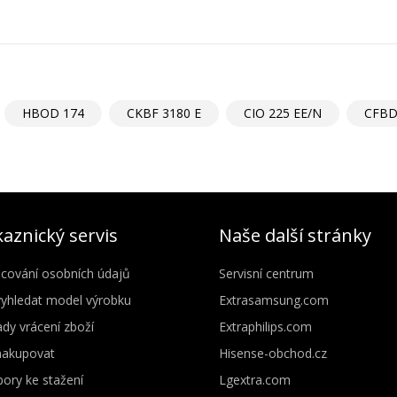
HBOD 174
CKBF 3180 E
CIO 225 EE/N
CFBD
aznický servis
Naše další stránky
cování osobních údajů
Servisní centrum
vyhledat model výrobku
Extrasamsung.com
dy vrácení zboží
Extraphilips.com
nakupovat
Hisense-obchod.cz
ory ke stažení
Lgextra.com