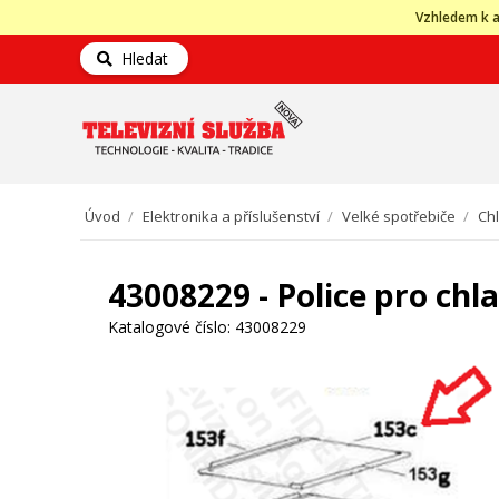
Vzhledem k a
Hledat
Úvod
/
Elektronika a příslušenství
/
Velké spotřebiče
/
Ch
43008229 - Police pro ch
Katalogové číslo:
43008229