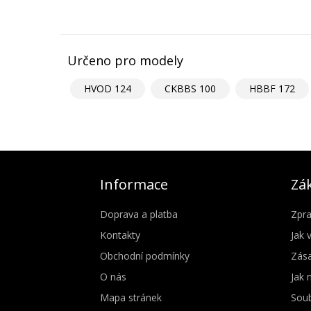
Určeno pro modely
HVOD 124
CKBBS 100
HBBF 172
Informace
Zák
Doprava a platba
Zpra
Kontakty
Jak 
Obchodní podmínky
Zása
O nás
Jak 
Mapa stránek
Soub