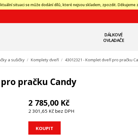
ktuální situaci se může dodání dílů, které nejsou skladem, zpozdit. Děkujeme 
DÁLKOVÉ
OVLADAČE
čky a sušičky
/
Komplety dveří
/
43012321 - Komplet dveří pro pračku C
 pro pračku Candy
2 785,00 Kč
2 301,65 Kč bez DPH