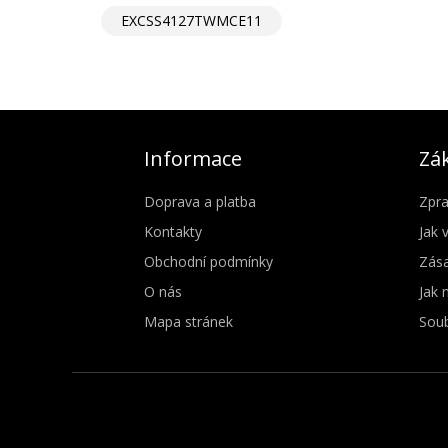
EXCSS4127TWMCE11
Informace
Zák
Doprava a platba
Zpra
Kontakty
Jak 
Obchodní podmínky
Zása
O nás
Jak 
Mapa stránek
Soub