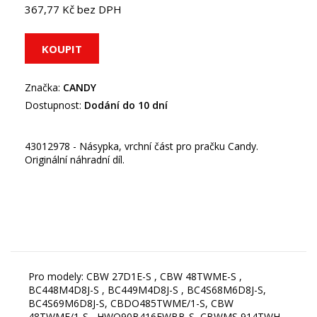
367,77 Kč bez DPH
Značka:
CANDY
Dostupnost:
Dodání do 10 dní
43012978 - Násypka, vrchní část pro pračku Candy.
Originální náhradní díl.
Pro modely: CBW 27D1E-S , CBW 48TWME-S ,
BC448M4D8J-S , BC449M4D8J-S , BC4S68M6D8J-S,
BC4S69M6D8J-S, CBDO485TWME/1-S, CBW
48TWME/1-S , HWQ90B416FWBB-S, CBWMS 914TWH-