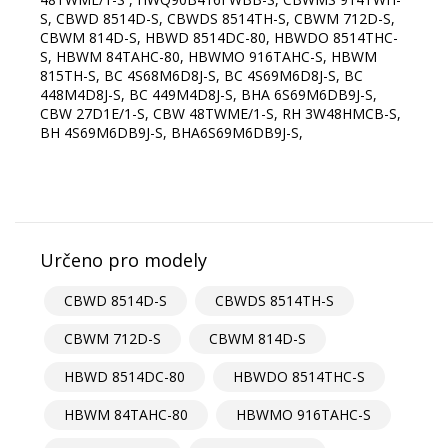
S, CBWD 8514D-S, CBWDS 8514TH-S, CBWM 712D-S,
CBWM 814D-S, HBWD 8514DC-80, HBWDO 8514THC-
S, HBWM 84TAHC-80, HBWMO 916TAHC-S, HBWM
815TH-S, BC 4S68M6D8J-S, BC 4S69M6D8J-S, BC
448M4D8J-S, BC 449M4D8J-S, BHA 6S69M6DB9J-S,
CBW 27D1E/1-S, CBW 48TWME/1-S, RH 3W48HMCB-S,
BH 4S69M6DB9J-S, BHA6S69M6DB9J-S,
Určeno pro modely
CBWD 8514D-S
CBWDS 8514TH-S
CBWM 712D-S
CBWM 814D-S
HBWD 8514DC-80
HBWDO 8514THC-S
HBWM 84TAHC-80
HBWMO 916TAHC-S