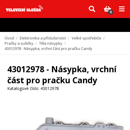
Vzhledem k aktuální situaci se může dodání dílů, které nejsou skladem,
zpozdit. Děkujeme za pochopení.
0
Úvod
/
Elektronika a příslušenství
/
Velké spotřebiče
/
Pračky a sušičky
/
Těla násypky
/
43012978 - Násypka, vrchní část pro pračku Candy
43012978 - Násypka, vrchní
část pro pračku Candy
Katalogové číslo:
43012978