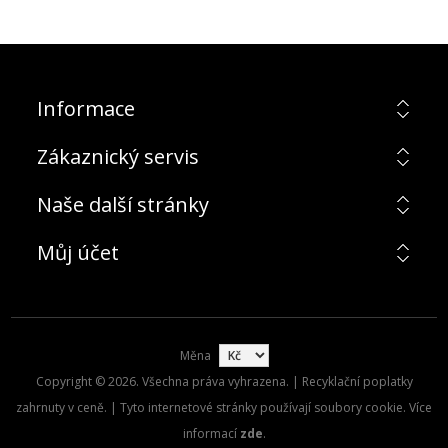
Informace
Zákaznický servis
Naše další stránky
Můj účet
Měna
Copyright © 2026. Všechna práva vyhrazena. | Recyklační poplatky
zahrnuty v ceně. | Tyto internetové stránky používají soubory cookie. Více
informací
zde
.