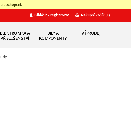
za pochopení.
Přihlásit / registrovat
Nákupní košík
(0)
ELEKTRONIKA A
DÍLY A
VÝPRODEJ
PŘÍSLUŠENSTVÍ
KOMPONENTY
andy