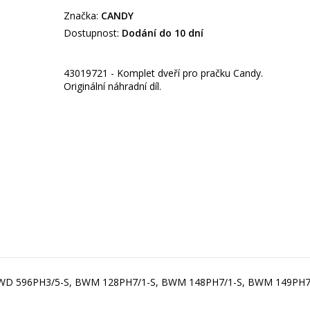
Značka:
CANDY
Dostupnost:
Dodání do 10 dní
43019721 - Komplet dveří pro pračku Candy.
Originální náhradní díl.
BWD 596PH3/5-S, BWM 128PH7/1-S, BWM 148PH7/1-S, BWM 149PH