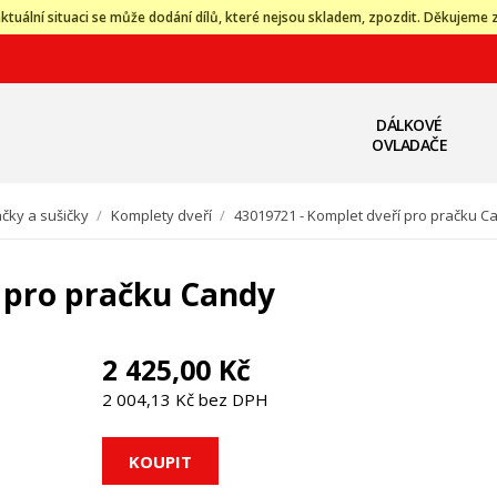
ktuální situaci se může dodání dílů, které nejsou skladem, zpozdit. Děkujeme 
DÁLKOVÉ
OVLADAČE
čky a sušičky
/
Komplety dveří
/
43019721 - Komplet dveří pro pračku C
 pro pračku Candy
2 425,00 Kč
2 004,13 Kč bez DPH