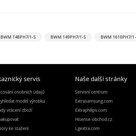
BWM 148PH7/1-S
BWM 149PH7/1-S
BWM 1610PH7/1-
aznický servis
Naše další stránky
cování osobních údajů
Servisní centrum
vyhledat model výrobku
Extrasamsung.com
dy vrácení zboží
Extraphilips.com
nakupovat
Hisense-obchod.cz
ory ke stažení
Lgextra.com