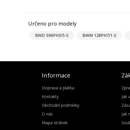
Určeno pro modely
BWD 596PH3/5-S
BWM 128PH7/1-S
Informace
Zák
Doprava a platba
Zpra
Kontakty
Jak 
Obchodní podmínky
Zása
O nás
Jak 
Mapa stránek
Soub