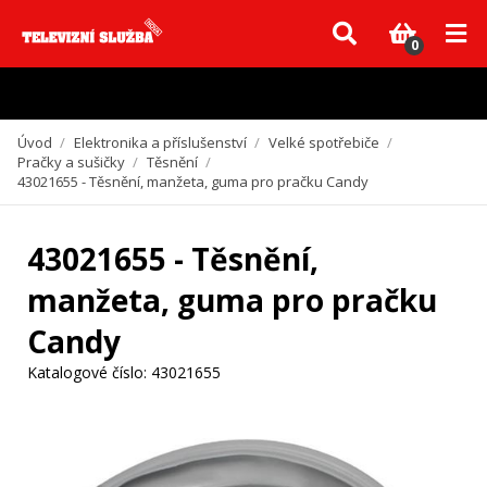
Vzhledem k aktuální situaci se může dodání dílů, které nejsou skladem,
zpozdit. Děkujeme za pochopení.
0
Úvod
/
Elektronika a příslušenství
/
Velké spotřebiče
/
Pračky a sušičky
/
Těsnění
/
43021655 - Těsnění, manžeta, guma pro pračku Candy
43021655 - Těsnění,
manžeta, guma pro pračku
Candy
Katalogové číslo:
43021655