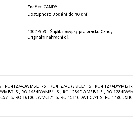
Značka:
CANDY
Dostupnost:
Dodání do 10 dní
43027959 - Šuplík násypky pro pračku Candy.
Originální náhradní díl.
S , RO41274DWMSE/1-S , RO41274DWMCE/1-S , RO4 1274DWME/1-
WME/1-S , RO 1484DWME/1-S , RO 1284DWMSE/1-S , RO 1284DWME
C5\1-S, RO 16106DWMCE/1-S, RO 15116DWHC7/1-S, RO 1486DXHC5