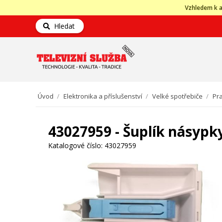
Vzhledem k a
Hledat
Úvod
/
Elektronika a příslušenství
/
Velké spotřebiče
/
Pra
43027959 - Šuplík násypk
Katalogové číslo:
43027959