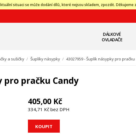
ktuální situaci se může dodání dílů, které nejsou skladem, zpozdit. Děkujeme 
DÁLKOVÉ
OVLADAČE
čky a sušičky
/
Šuplíky násypky
/
43027959 - Šuplík násypky pro pračku
y pro pračku Candy
405,00 Kč
334,71 Kč bez DPH