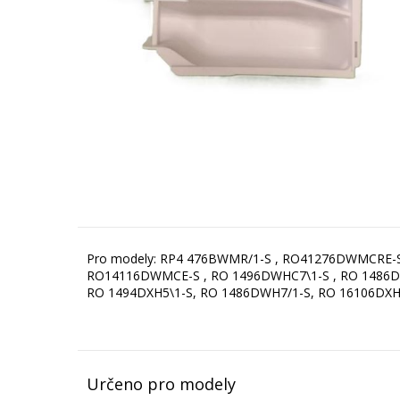
Pro modely: RP4 476BWMR/1-S , RO41276DWMCRE-
RO14116DWMCE-S , RO 1496DWHC7\1-S , RO 1486D
RO 1494DXH5\1-S, RO 1486DWH7/1-S, RO 16106DXH
Určeno pro modely