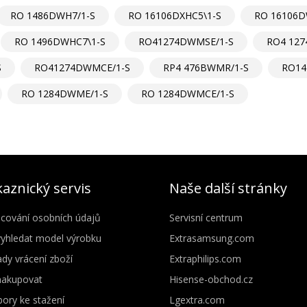
RO 1486DWH7/1-S
RO 16106DXHC5\1-S
RO 16106D
RO 1496DWHC7\1-S
RO41274DWMSE/1-S
RO4 12
S
RO41274DWMCE/1-S
RP4 476BWMR/1-S
RO14
RO 1284DWME/1-S
RO 1284DWMCE/1-S
aznický servis
Naše další stránky
cování osobních údajů
Servisní centrum
vyhledat model výrobku
Extrasamsung.com
dy vrácení zboží
Extraphilips.com
nakupovat
Hisense-obchod.cz
ory ke stažení
Lgextra.com