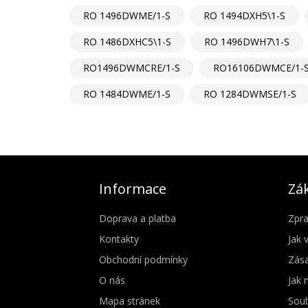
RO 1496DWME/1-S
RO 1494DXH5\1-S
RO 1486DXHC5\1-S
RO 1496DWH7\1-S
RO1496DWMCRE/1-S
RO16106DWMCE/1-
RO 1484DWME/1-S
RO 1284DWMSE/1-S
Informace
Zák
Doprava a platba
Zpra
Kontakty
Jak 
Obchodní podmínky
Zása
O nás
Jak 
Mapa stránek
Soub