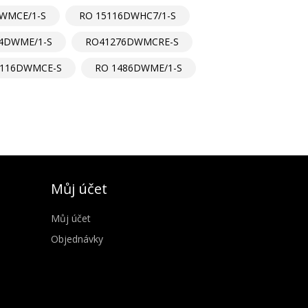
WMCE/1-S
RO 15116DWHC7/1-S
74DWME/1-S
RO41276DWMCRE-S
116DWMCE-S
RO 1486DWME/1-S
Můj účet
Můj účet
Objednávky