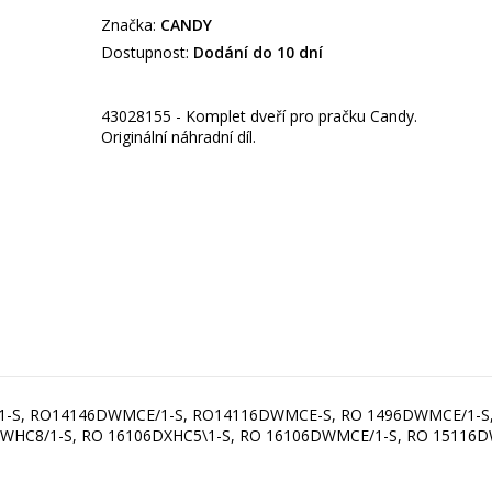
Značka:
CANDY
Dostupnost:
Dodání do 10 dní
43028155 - Komplet dveří pro pračku Candy.
Originální náhradní díl.
1-S, RO14146DWMCE/1-S, RO14116DWMCE-S, RO 1496DWMCE/1-S,
WHC8/1-S, RO 16106DXHC5\1-S, RO 16106DWMCE/1-S, RO 15116DW