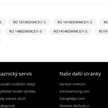
S
RO 16106DXHC5\1-S
RO 16106DWMCE/1-S
RO
RO 1486DWMCE/1-S
RO14146DWMCE/1-S
RO16
aznický servis
Naše další stránky
cování osobních údajů
Servisní centrum
vyhledat model výrobku
Extrasamsung.com
dy vrácení zboží
Extraphilips.com
nakupovat
Hisense-obchod.cz