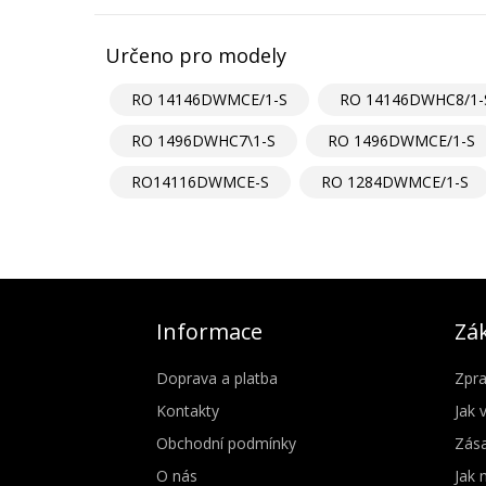
Určeno pro modely
RO 14146DWMCE/1-S
RO 14146DWHC8/1-
RO 1496DWHC7\1-S
RO 1496DWMCE/1-S
RO14116DWMCE-S
RO 1284DWMCE/1-S
Informace
Zák
Doprava a platba
Zpra
Kontakty
Jak 
Obchodní podmínky
Zása
O nás
Jak 