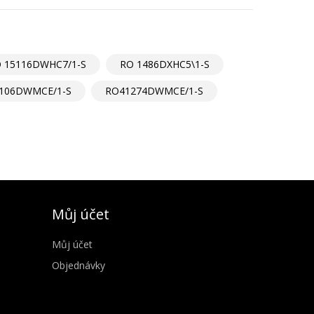
 15116DWHC7/1-S
RO 1486DXHC5\1-S
106DWMCE/1-S
RO41274DWMCE/1-S
Můj účet
Můj účet
Objednávky