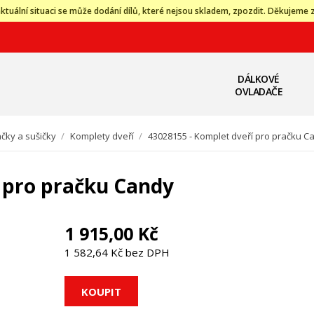
ktuální situaci se může dodání dílů, které nejsou skladem, zpozdit. Děkujeme 
DÁLKOVÉ
OVLADAČE
čky a sušičky
/
Komplety dveří
/
43028155 - Komplet dveří pro pračku C
 pro pračku Candy
1 915,00 Kč
1 582,64 Kč bez DPH