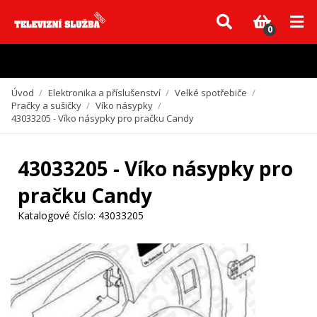
Vzhledem k aktuální situaci se může dodání dílů, které nejsou skladem,
zpozdit. Děkujeme za pochopení.
0
Úvod
/
Elektronika a příslušenství
/
Velké spotřebiče
/
Pračky a sušičky
/
Víko násypky
/
43033205 - Víko násypky pro pračku Candy
43033205 - Víko násypky pro
pračku Candy
Katalogové číslo:
43033205