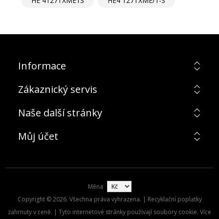
HE 4127TXME1S
HE4 127TXME/1-S
Informace
Zákaznický servis
Naše další stránky
Můj účet
Měna
Copyright © 2026. Všechna práva vyhrazena. | Recyklační poplatky
zahrnuty v ceně. | Tyto internetové stránky používají soubory cookie. Více