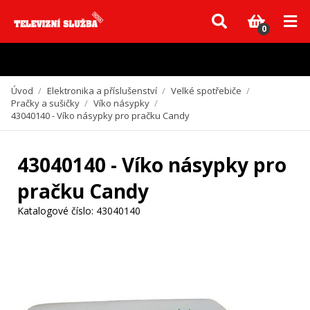
Vzhledem k aktuální situaci se může dodání dílů, které nejsou skladem,
zpozdit. Děkujeme za pochopení.
0
Úvod
/
Elektronika a příslušenství
/
Velké spotřebiče
/
Pračky a sušičky
/
Víko násypky
/
43040140 - Víko násypky pro pračku Candy
43040140 - Víko násypky pro
pračku Candy
Katalogové číslo:
43040140