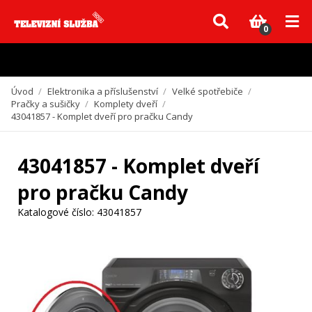
Vzhledem k aktuální situaci se může dodání dílů, které nejsou skladem,
zpozdit. Děkujeme za pochopení.
0
Úvod
/
Elektronika a příslušenství
/
Velké spotřebiče
/
Pračky a sušičky
/
Komplety dveří
/
43041857 - Komplet dveří pro pračku Candy
43041857 - Komplet dveří
pro pračku Candy
Katalogové číslo:
43041857