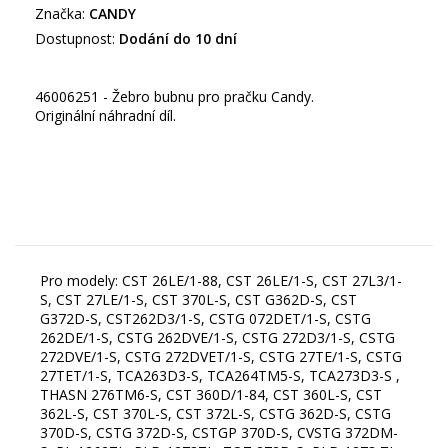
Značka:
CANDY
Dostupnost:
Dodání do 10 dní
46006251 - Žebro bubnu pro pračku Candy.
Originální náhradní díl.
Pro modely: CST 26LE/1-88, CST 26LE/1-S, CST 27L3/1-
S, CST 27LE/1-S, CST 370L-S, CST G362D-S, CST
G372D-S, CST262D3/1-S, CSTG 072DET/1-S, CSTG
262DE/1-S, CSTG 262DVE/1-S, CSTG 272D3/1-S, CSTG
272DVE/1-S, CSTG 272DVET/1-S, CSTG 27TE/1-S, CSTG
27TET/1-S, TCA263D3-S, TCA264TM5-S, TCA273D3-S ,
THASN 276TM6-S, CST 360D/1-84, CST 360L-S, CST
362L-S, CST 370L-S, CST 372L-S, CSTG 362D-S, CSTG
370D-S, CSTG 372D-S, CSTGP 370D-S, CVSTG 372DM-