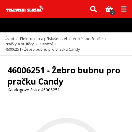
Vzhledem k aktuální situaci se může dodání dílů, které nejsou skladem,
zpozdit. Děkujeme za pochopení.
0
Úvod
/
Elektronika a příslušenství
/
Velké spotřebiče
/
Pračky a sušičky
/
Ostatní
/
46006251 - Žebro bubnu pro pračku Candy
46006251 - Žebro bubnu pro
pračku Candy
Katalogové číslo:
46006251