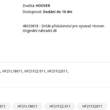
Značka:
HOOVER
Dostupnost:
Dodání do 10 dní
48033818 - Držák příslušenství pro vysavač Hoover.
Originální náhradní díl.
1, HF21L18011, HF21F22 011, HF21F22011,
011
HF21L18011
HF21F22 011
HF21F22011