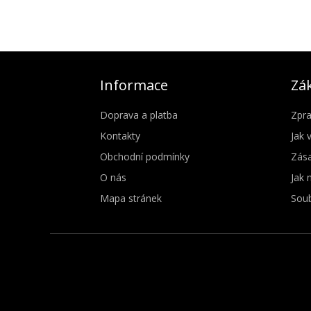
Informace
Zák
Doprava a platba
Zpra
Kontakty
Jak 
Obchodní podmínky
Zása
O nás
Jak 
Mapa stránek
Soub