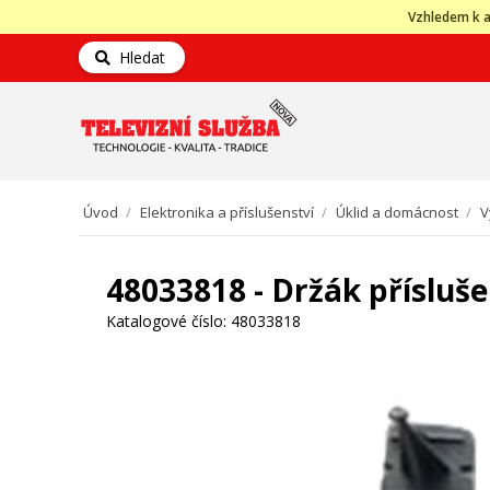
Vzhledem k a
Hledat
Úvod
/
Elektronika a příslušenství
/
Úklid a domácnost
/
V
48033818 - Držák přísluš
Katalogové číslo:
48033818