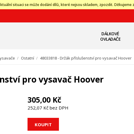
ktuální situaci se může dodání dílů, které nejsou skladem, zpozdit. Děkujeme 
DÁLKOVÉ
OVLADAČE
ysavače
/
Ostatní
/
48033818 - Držák příslušenství pro vysavač Hoover
enství pro vysavač Hoover
305,00 Kč
252,07 Kč bez DPH