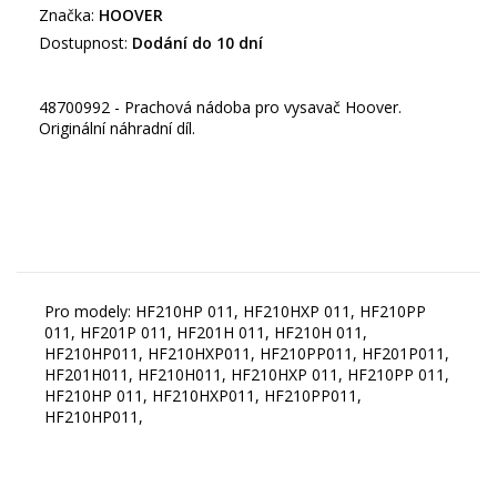
Značka:
HOOVER
Dostupnost:
Dodání do 10 dní
48700992 - Prachová nádoba pro vysavač Hoover.
Originální náhradní díl.
Pro modely: HF210HP 011, HF210HXP 011, HF210PP
011, HF201P 011, HF201H 011, HF210H 011,
HF210HP011, HF210HXP011, HF210PP011, HF201P011,
HF201H011, HF210H011, HF210HXP 011, HF210PP 011,
HF210HP 011, HF210HXP011, HF210PP011,
HF210HP011,