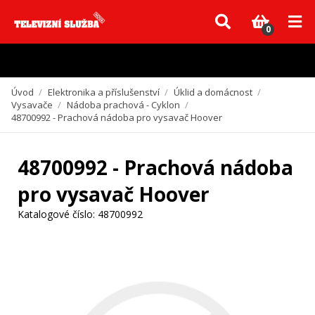
Vzhledem k aktuální situaci se může dodání dílů, které nejsou skladem,
zpozdit. Děkujeme za pochopení.
0
Úvod
/
Elektronika a příslušenství
/
Úklid a domácnost
/
Vysavače
/
Nádoba prachová - Cyklon
/
48700992 - Prachová nádoba pro vysavač Hoover
48700992 - Prachová nádoba
pro vysavač Hoover
Katalogové číslo:
48700992