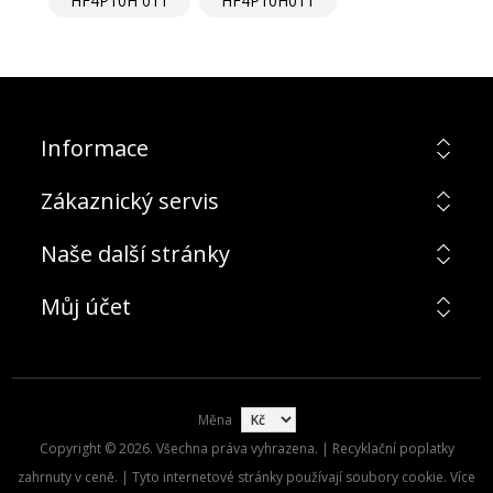
HF4P10H 011
HF4P10H011
Informace
Zákaznický servis
Naše další stránky
Můj účet
Měna
Copyright © 2026. Všechna práva vyhrazena. | Recyklační poplatky
zahrnuty v ceně. | Tyto internetové stránky používají soubory cookie. Více