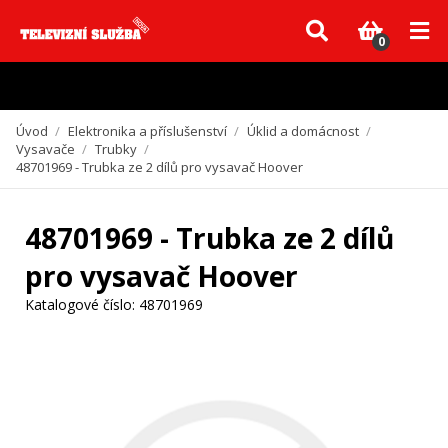
Vzhledem k aktuální situaci se může dodání dílů, které nejsou skladem,
zpozdit. Děkujeme za pochopení.
0
Úvod
/
Elektronika a příslušenství
/
Úklid a domácnost
/
Vysavače
/
Trubky
/
48701969 - Trubka ze 2 dílů pro vysavač Hoover
48701969 - Trubka ze 2 dílů
pro vysavač Hoover
Katalogové číslo:
48701969