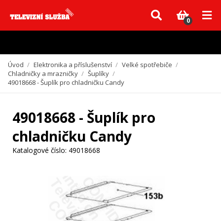
Vzhledem k aktuální situaci se může dodání dílů, které nejsou skladem,
zpozdit. Děkujeme za pochopení.
0
Úvod
/
Elektronika a příslušenství
/
Velké spotřebiče
/
Chladničky a mrazničky
/
Šuplíky
/
49018668 - Šuplík pro chladničku Candy
49018668 - Šuplík pro
chladničku Candy
Katalogové číslo:
49018668