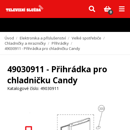
Vzhledem k aktuální situaci se může dodání dílů, které nejsou skladem,
zpozdit. Děkujeme za pochopení.
0
Úvod
/
Elektronika a příslušenství
/
Velké spotřebiče
/
Chladničky a mrazničky
/
Přihrádky
/
49030911 - Přihrádka pro chladničku Candy
49030911 - Přihrádka pro
chladničku Candy
Katalogové číslo:
49030911