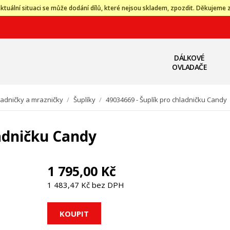
ktuální situaci se může dodání dílů, které nejsou skladem, zpozdit. Děkujeme 
DÁLKOVÉ
OVLADAČE
ladničky a mrazničky
/
Šuplíky
/
49034669 - Šuplík pro chladničku Candy
ladničku Candy
1 795,00 Kč
1 483,47 Kč bez DPH