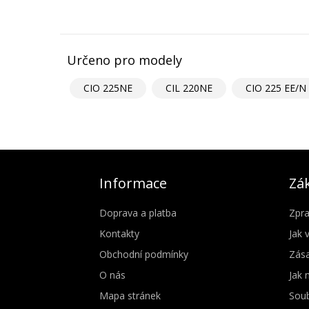
Určeno pro modely
CIO 225NE
CIL 220NE
CIO 225 EE/N
Informace
Zák
Doprava a platba
Zpra
Kontakty
Jak 
Obchodní podmínky
Zása
O nás
Jak 
Mapa stránek
Soub