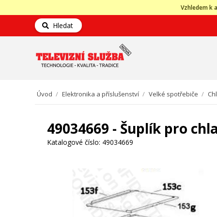
Vzhledem k a
Hledat
Úvod
/
Elektronika a příslušenství
/
Velké spotřebiče
/
Ch
49034669 - Šuplík pro ch
Katalogové číslo:
49034669