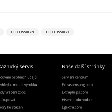
CFLO3550E/N
CFLO 3550E/1
aznický servis
Naše další stránky
cování osobních údajů
Servisní centrum
vyhledat model výrobku
Extrasamsung.com
dy vrácení zboží
Extraphilips.com
nakupovat
Hisense-obchod.cz
ory ke stažení
Lgextra.com