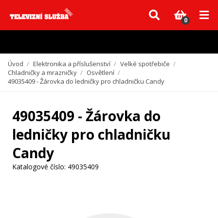
Vzhledem k aktuální situaci se může dodání dílů, které nejsou skladem,
zpozdit. Děkujeme za pochopení.
0
Úvod
/
Elektronika a příslušenství
/
Velké spotřebiče
/
Chladničky a mrazničky
/
Osvětlení
/
49035409 - Žárovka do ledničky pro chladničku Candy
49035409 - Žárovka do
ledničky pro chladničku
Candy
Katalogové číslo:
49035409