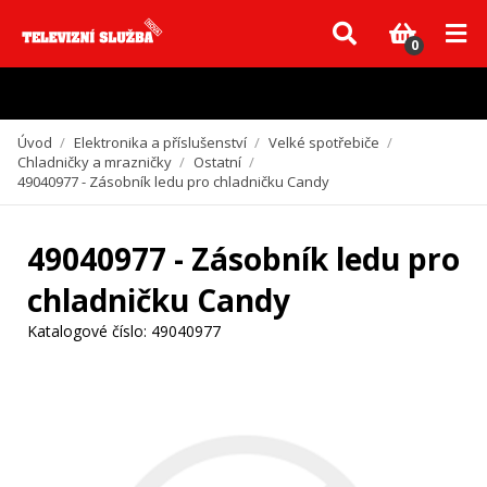
Vzhledem k aktuální situaci se může dodání dílů, které nejsou skladem,
zpozdit. Děkujeme za pochopení.
0
Úvod
/
Elektronika a příslušenství
/
Velké spotřebiče
/
Chladničky a mrazničky
/
Ostatní
/
49040977 - Zásobník ledu pro chladničku Candy
49040977 - Zásobník ledu pro
chladničku Candy
Katalogové číslo:
49040977