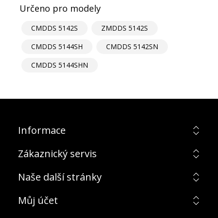
Určeno pro modely
CMDDS 5142S
ZMDDS 5142S
CMDDS 5144SH
CMDDS 5142SN
CMDDS 5144SHN
Informace
Zákaznický servis
Naše další stránky
Můj účet