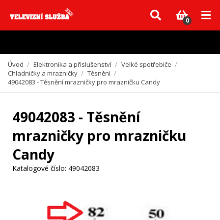
Vzhledem k aktuální situaci se může dodání dílů, které nejsou skladem,
zpozdit. Děkujeme za pochopení.
0
Úvod
/
Elektronika a příslušenství
/
Velké spotřebiče
/
Chladničky a mrazničky
/
Těsnění
/
49042083 - Těsnění mrazničky pro mrazničku Candy
49042083 - Těsnění
mrazničky pro mrazničku
Candy
Katalogové číslo:
49042083