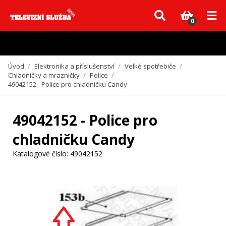
Vzhledem k aktuální situaci se může dodání dílů, které nejsou skladem,
zpozdit. Děkujeme za pochopení.
0
Úvod
/
Elektronika a příslušenství
/
Velké spotřebiče
/
Chladničky a mrazničky
/
Police
/
49042152 - Police pro chladničku Candy
49042152 - Police pro
chladničku Candy
Katalogové číslo:
49042152