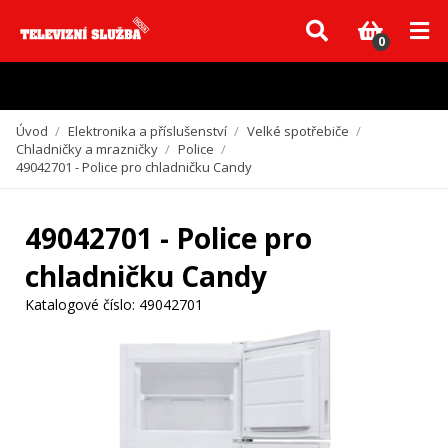
Vzhledem k aktuální situaci se může dodání dílů, které nejsou skladem,
zpozdit. Děkujeme za pochopení.
0
Úvod
/
Elektronika a příslušenství
/
Velké spotřebiče
/
Chladničky a mrazničky
/
Police
/
49042701 - Police pro chladničku Candy
49042701 - Police pro
chladničku Candy
Katalogové číslo:
49042701