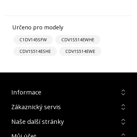
Určeno pro modely
C1DV145SFW
CDV1S514EWHE
CDV1S514ESHE
CDV1S514EWE
Informace
Zákaznický servis
Naše další stránky
Můj účet