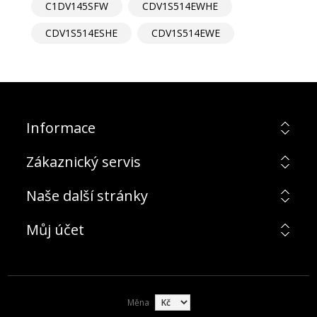
C1DV145SFW
CDV1S514EWHE
CDV1S514ESHE
CDV1S514EWE
Informace
Zákaznický servis
Naše další stránky
Můj účet
Měna