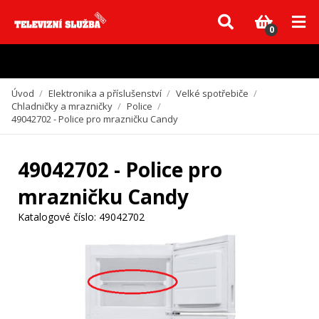
Vzhledem k aktuální situaci se může dodání dílů, které nejsou skladem,
zpozdit. Děkujeme za pochopení.
0
Úvod
/
Elektronika a příslušenství
/
Velké spotřebiče
/
Chladničky a mrazničky
/
Police
/
49042702 - Police pro mrazničku Candy
49042702 - Police pro
mrazničku Candy
Katalogové číslo:
49042702