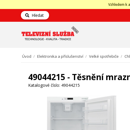
Vzhledem k a
Hledat
Úvod
/
Elektronika a příslušenství
/
Velké spotřebiče
/
Ch
49044215 - Těsnění mraz
Katalogové číslo:
49044215