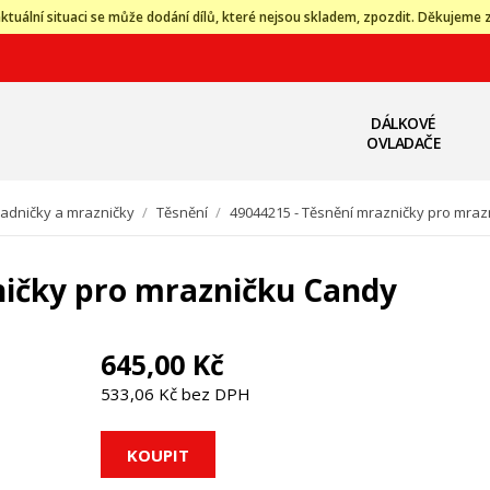
ktuální situaci se může dodání dílů, které nejsou skladem, zpozdit. Děkujeme 
DÁLKOVÉ
OVLADAČE
ladničky a mrazničky
/
Těsnění
/
49044215 - Těsnění mrazničky pro mra
ničky pro mrazničku Candy
645,00 Kč
533,06 Kč bez DPH