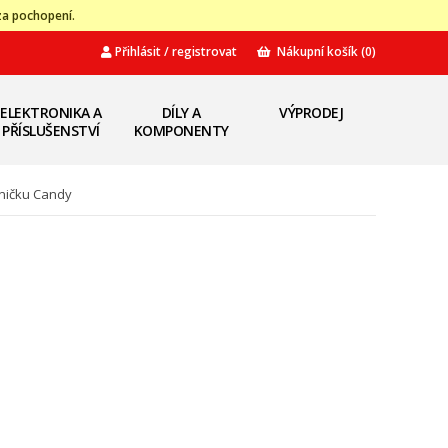
za pochopení.
Přihlásit / registrovat
Nákupní košík
(0)
ELEKTRONIKA A
DÍLY A
VÝPRODEJ
PŘÍSLUŠENSTVÍ
KOMPONENTY
zničku Candy