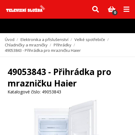
Vzhledem k aktuální situaci se může dodání dílů, které nejsou skladem,
zpozdit. Děkujeme za pochopení.
0
Úvod
/
Elektronika a příslušenství
/
Velké spotřebiče
/
Chladničky a mrazničky
/
Přihrádky
/
49053843 - Přihrádka pro mrazničku Haier
49053843 - Přihrádka pro
mrazničku Haier
Katalogové číslo:
49053843