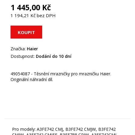
1 445,00 Kč
1 194,21 Kč bez DPH
Značka:
Haier
Dostupnost:
Dodání do 10 dní
49054087 - Těsnění mrazničky pro mrazničku Haier.
Originální náhradní díl.
Pro modely: A3FE742 CMJ, B3FE742 CMJW, B3FE742
CMJW, A3FE742 CMJEE, B3FE788 CPJW, A3FE742CMJ,