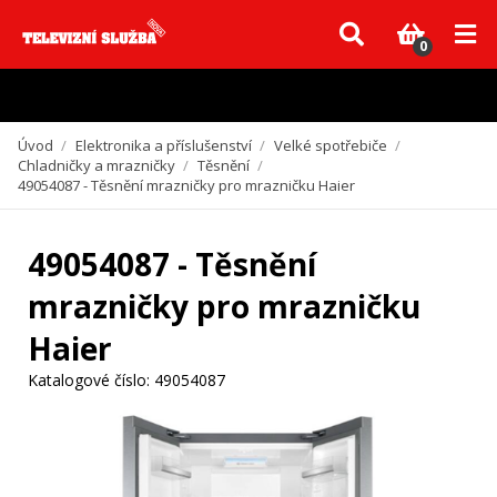
Vzhledem k aktuální situaci se může dodání dílů, které nejsou skladem,
zpozdit. Děkujeme za pochopení.
0
Úvod
/
Elektronika a příslušenství
/
Velké spotřebiče
/
Chladničky a mrazničky
/
Těsnění
/
49054087 - Těsnění mrazničky pro mrazničku Haier
49054087 - Těsnění
mrazničky pro mrazničku
Haier
Katalogové číslo:
49054087