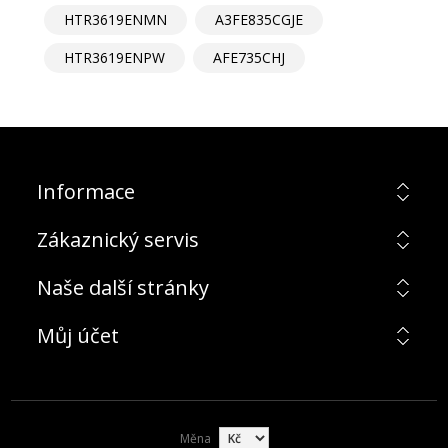
HTR3619ENMN
A3FE835CGJE
HTR3619ENPW
AFE735CHJ
Informace
Zákaznický servis
Naše další stránky
Můj účet
Měna