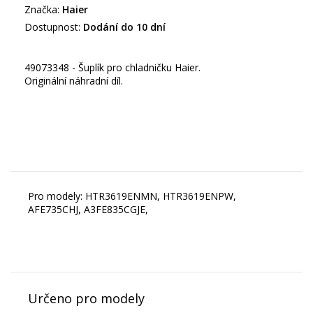
Značka:
Haier
Dostupnost:
Dodání do 10 dní
49073348 - Šuplík pro chladničku Haier.
Originální náhradní díl.
Pro modely: HTR3619ENMN, HTR3619ENPW,
AFE735CHJ, A3FE835CGJE,
Určeno pro modely