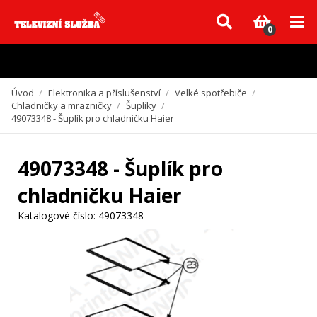
Vzhledem k aktuální situaci se může dodání dílů, které nejsou skladem,
zpozdit. Děkujeme za pochopení.
0
Úvod
/
Elektronika a příslušenství
/
Velké spotřebiče
/
Chladničky a mrazničky
/
Šuplíky
/
49073348 - Šuplík pro chladničku Haier
49073348 - Šuplík pro
chladničku Haier
Katalogové číslo:
49073348