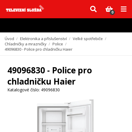
Vzhledem k aktuální situaci se může dodání dílů, které nejsou skladem,
zpozdit. Děkujeme za pochopení.
0
Úvod
/
Elektronika a příslušenství
/
Velké spotřebiče
/
Chladničky a mrazničky
/
Police
/
49096830 - Police pro chladničku Haier
49096830 - Police pro
chladničku Haier
Katalogové číslo:
49096830