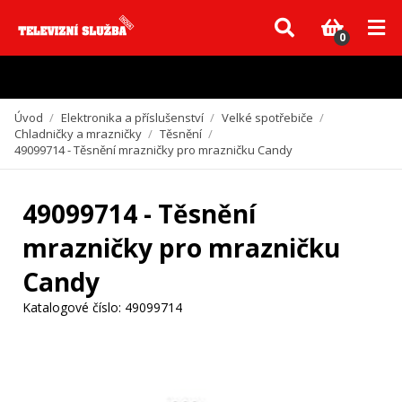
Vzhledem k aktuální situaci se může dodání dílů, které nejsou skladem,
zpozdit. Děkujeme za pochopení.
0
Úvod
/
Elektronika a příslušenství
/
Velké spotřebiče
/
Chladničky a mrazničky
/
Těsnění
/
49099714 - Těsnění mrazničky pro mrazničku Candy
49099714 - Těsnění
mrazničky pro mrazničku
Candy
Katalogové číslo:
49099714