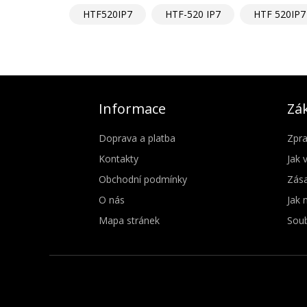
HTF520IP7
HTF-520 IP7
HTF 520IP7
Informace
Zák
Doprava a platba
Zpra
Kontakty
Jak 
Obchodní podmínky
Zása
O nás
Jak 
Mapa stránek
Soub