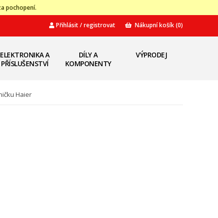
za pochopení.
Přihlásit / registrovat
Nákupní košík
(0)
ELEKTRONIKA A
DÍLY A
VÝPRODEJ
PŘÍSLUŠENSTVÍ
KOMPONENTY
ničku Haier