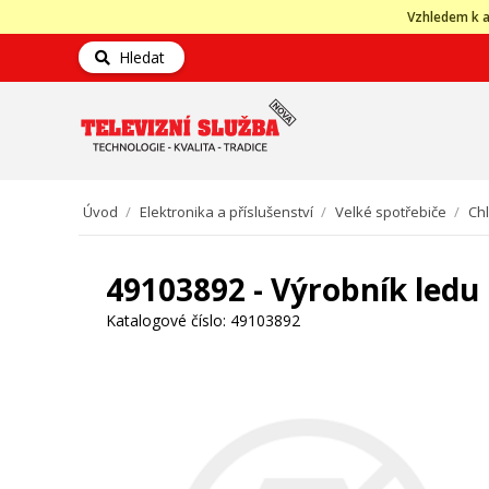
Vzhledem k a
Hledat
Úvod
/
Elektronika a příslušenství
/
Velké spotřebiče
/
Ch
49103892 - Výrobník ledu
Katalogové číslo:
49103892