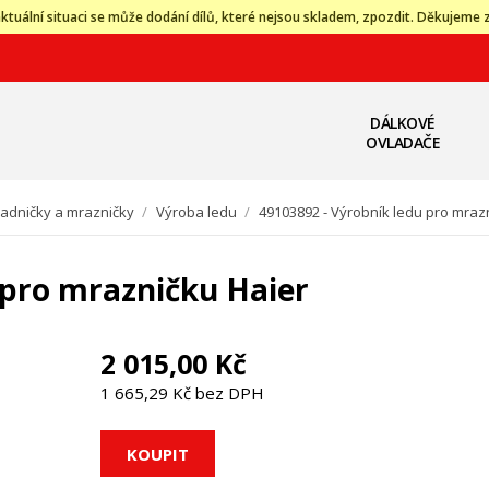
ktuální situaci se může dodání dílů, které nejsou skladem, zpozdit. Děkujeme 
DÁLKOVÉ
OVLADAČE
ladničky a mrazničky
/
Výroba ledu
/
49103892 - Výrobník ledu pro mraz
 pro mrazničku Haier
2 015,00 Kč
1 665,29 Kč bez DPH