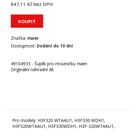
847,11 Kč bez DPH
Značka:
Haier
Dostupnost:
Dodání do 10 dní
49104933 - Šuplík pro mrazničku Haier.
Originální náhradní díl.
Pro modely: H3F320 WTAAU1, H3F330 WDH1,
H3F320WTAAU1, H3F330WDH1, H3F-320WTAAU1,