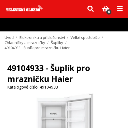
Vzhledem k aktuální situaci se může dodání dílů, které nejsou skladem,
zpozdit. Děkujeme za pochopení.
0
Úvod
/
Elektronika a příslušenství
/
Velké spotřebiče
/
Chladničky a mrazničky
/
Šuplíky
/
49104933 - Šuplík pro mrazničku Haier
49104933 - Šuplík pro
mrazničku Haier
Katalogové číslo:
49104933