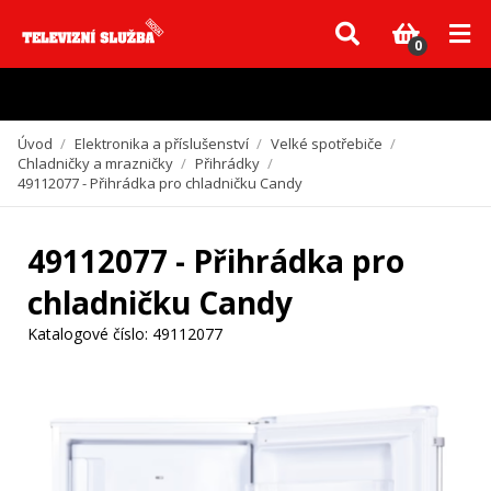
Vzhledem k aktuální situaci se může dodání dílů, které nejsou skladem,
zpozdit. Děkujeme za pochopení.
0
Úvod
/
Elektronika a příslušenství
/
Velké spotřebiče
/
Chladničky a mrazničky
/
Přihrádky
/
49112077 - Přihrádka pro chladničku Candy
49112077 - Přihrádka pro
chladničku Candy
Katalogové číslo:
49112077