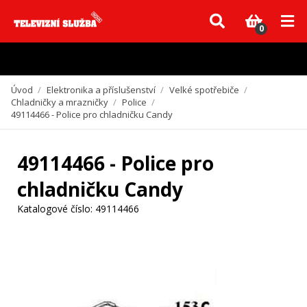
Vzhledem k aktuální situaci se může dodání dílů, které nejsou skladem,
zpozdit. Děkujeme za pochopení.
0
Úvod
/
Elektronika a příslušenství
/
Velké spotřebiče
/
Chladničky a mrazničky
/
Police
/
49114466 - Police pro chladničku Candy
49114466 - Police pro
chladničku Candy
Katalogové číslo:
49114466