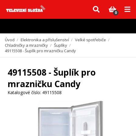
Vzhledem k aktuální situaci se může dodání dílů, které nejsou skladem,
zpozdit. Děkujeme za pochopení.
0
Úvod
/
Elektronika a příslušenství
/
Velké spotřebiče
/
Chladničky a mrazničky
/
Šuplíky
/
49115508 - Šuplík pro mrazničku Candy
49115508 - Šuplík pro
mrazničku Candy
Katalogové číslo:
49115508