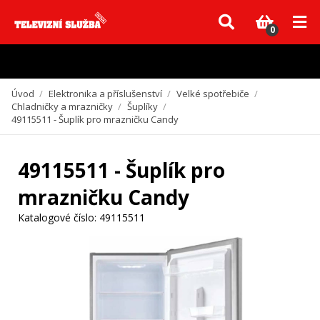
Vzhledem k aktuální situaci se může dodání dílů, které nejsou skladem,
zpozdit. Děkujeme za pochopení.
0
Úvod
/
Elektronika a příslušenství
/
Velké spotřebiče
/
Chladničky a mrazničky
/
Šuplíky
/
49115511 - Šuplík pro mrazničku Candy
49115511 - Šuplík pro
mrazničku Candy
Katalogové číslo:
49115511