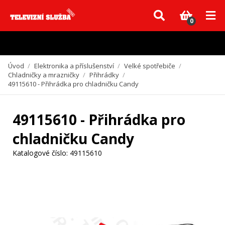
Vzhledem k aktuální situaci se může dodání dílů, které nejsou skladem,
zpozdit. Děkujeme za pochopení.
0
Úvod
/
Elektronika a příslušenství
/
Velké spotřebiče
/
Chladničky a mrazničky
/
Přihrádky
/
49115610 - Přihrádka pro chladničku Candy
49115610 - Přihrádka pro
chladničku Candy
Katalogové číslo:
49115610