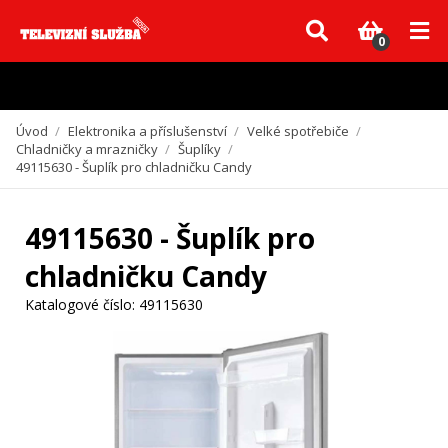
Vzhledem k aktuální situaci se může dodání dílů, které nejsou skladem,
zpozdit. Děkujeme za pochopení.
0
Úvod
/
Elektronika a příslušenství
/
Velké spotřebiče
/
Chladničky a mrazničky
/
Šuplíky
/
49115630 - Šuplík pro chladničku Candy
49115630 - Šuplík pro
chladničku Candy
Katalogové číslo:
49115630