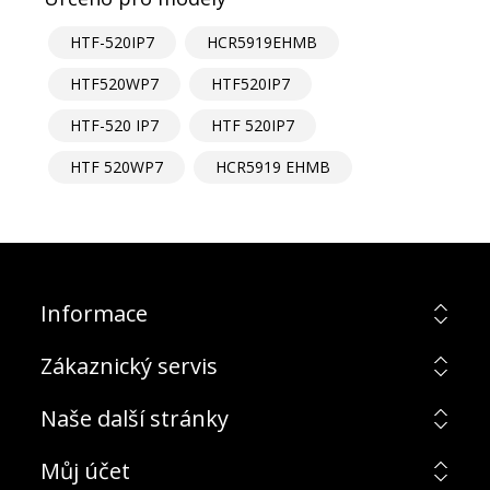
HTF-520IP7
HCR5919EHMB
HTF520WP7
HTF520IP7
HTF-520 IP7
HTF 520IP7
HTF 520WP7
HCR5919 EHMB
Informace
Zákaznický servis
Naše další stránky
Můj účet