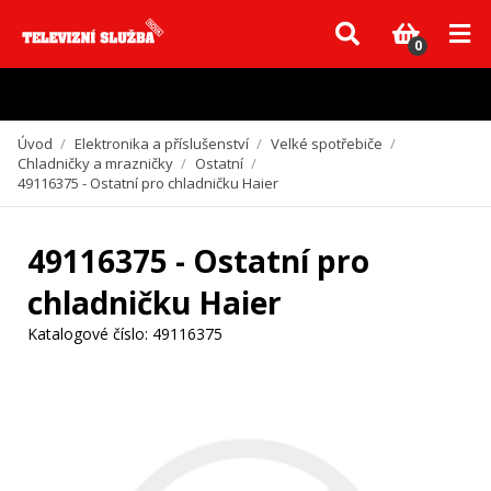
Vzhledem k aktuální situaci se může dodání dílů, které nejsou skladem,
zpozdit. Děkujeme za pochopení.
0
Úvod
/
Elektronika a příslušenství
/
Velké spotřebiče
/
Chladničky a mrazničky
/
Ostatní
/
49116375 - Ostatní pro chladničku Haier
49116375 - Ostatní pro
chladničku Haier
Katalogové číslo:
49116375