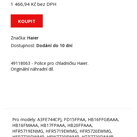
1 466,94 Kč bez DPH
Značka:
Haier
Dostupnost:
Dodání do 10 dní
49118063 - Police pro chladničku Haier.
Originální náhradní díl.
Pro modely: A3FE744CPJ, FD15FPAA, HB16FFGBAAA,
HB16FMAAA, HB17FPAAA, HB20FPAAA,
HFR5719ENMG, HFR5719EWMG, HFR5720EWMG,
HFR7720DWMP, HFW7720EWMP, HTR7720DNMB,