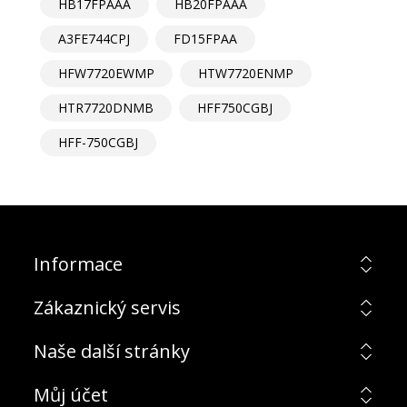
HB17FPAAA
HB20FPAAA
A3FE744CPJ
FD15FPAA
HFW7720EWMP
HTW7720ENMP
HTR7720DNMB
HFF750CGBJ
HFF-750CGBJ
Informace
Zákaznický servis
Naše další stránky
Můj účet