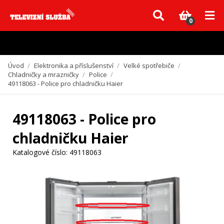
Vzhledem k aktuální situaci se může dodání dílů, které nejsou skladem,
zpozdit. Děkujeme za pochopení.
0
Úvod
/
Elektronika a příslušenství
/
Velké spotřebiče
/
Chladničky a mrazničky
/
Police
/
49118063 - Police pro chladničku Haier
49118063 - Police pro
chladničku Haier
Katalogové číslo:
49118063