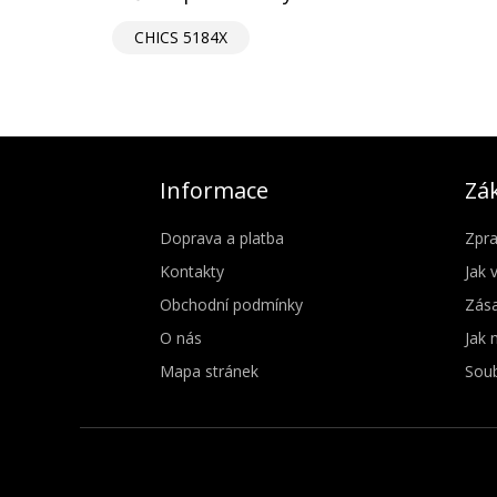
CHICS 5184X
Informace
Zák
Doprava a platba
Zpra
Kontakty
Jak 
Obchodní podmínky
Zása
O nás
Jak 
Mapa stránek
Soub