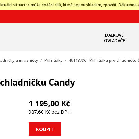
ktuální situaci se může dodání dílů, které nejsou skladem, zpozdit. Děkujeme 
DÁLKOVÉ
OVLADAČE
ladničky a mrazničky
/
Přihrádky
/
49118736 - Přihrádka pro chladničku
 chladničku Candy
1 195,00 Kč
987,60 Kč bez DPH