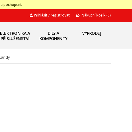
za pochopení.
Přihlásit / registrovat
Nákupní košík
(0)
ELEKTRONIKA A
DÍLY A
VÝPRODEJ
PŘÍSLUŠENSTVÍ
KOMPONENTY
 Candy