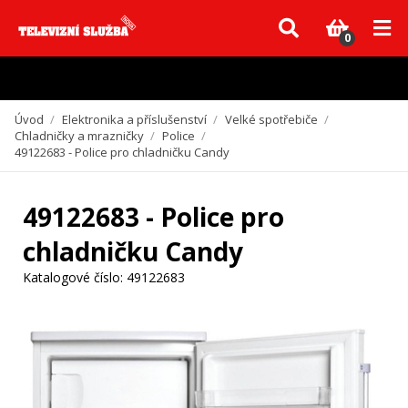
Vzhledem k aktuální situaci se může dodání dílů, které nejsou skladem,
zpozdit. Děkujeme za pochopení.
0
Úvod
/
Elektronika a příslušenství
/
Velké spotřebiče
/
Chladničky a mrazničky
/
Police
/
49122683 - Police pro chladničku Candy
49122683 - Police pro
chladničku Candy
Katalogové číslo:
49122683