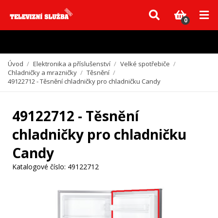
Vzhledem k aktuální situaci se může dodání dílů, které nejsou skladem,
zpozdit. Děkujeme za pochopení.
0
Úvod
/
Elektronika a příslušenství
/
Velké spotřebiče
/
Chladničky a mrazničky
/
Těsnění
/
49122712 - Těsnění chladničky pro chladničku Candy
49122712 - Těsnění
chladničky pro chladničku
Candy
Katalogové číslo:
49122712