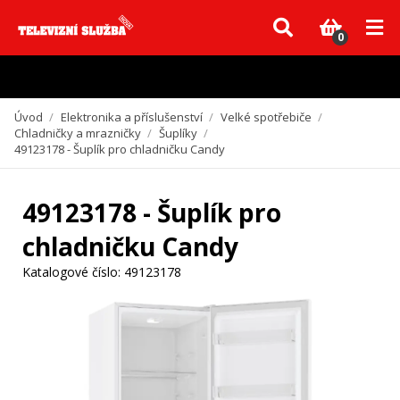
Vzhledem k aktuální situaci se může dodání dílů, které nejsou skladem,
zpozdit. Děkujeme za pochopení.
0
Úvod
/
Elektronika a příslušenství
/
Velké spotřebiče
/
Chladničky a mrazničky
/
Šuplíky
/
49123178 - Šuplík pro chladničku Candy
49123178 - Šuplík pro
chladničku Candy
Katalogové číslo:
49123178