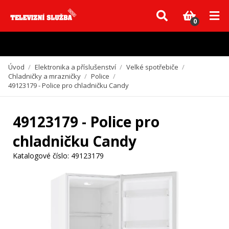
Vzhledem k aktuální situaci se může dodání dílů, které nejsou skladem,
zpozdit. Děkujeme za pochopení.
0
Úvod
/
Elektronika a příslušenství
/
Velké spotřebiče
/
Chladničky a mrazničky
/
Police
/
49123179 - Police pro chladničku Candy
49123179 - Police pro
chladničku Candy
Katalogové číslo:
49123179