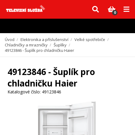
Vzhledem k aktuální situaci se může dodání dílů, které nejsou skladem,
zpozdit. Děkujeme za pochopení.
0
Úvod
/
Elektronika a příslušenství
/
Velké spotřebiče
/
Chladničky a mrazničky
/
Šuplíky
/
49123846 - Šuplík pro chladničku Haier
49123846 - Šuplík pro
chladničku Haier
Katalogové číslo:
49123846